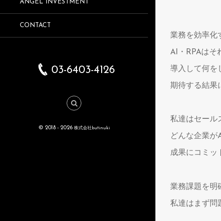
ANGEL INVESTMENT
CONTACT
業務を効率化
AI・RPA
03-6403-4126
導入して何を
期待する結果
私達はセール
© 2018 - 2026
株式会社butinuki
どんな企業が
成果にコミッ
業務課題を明
私達はまず問