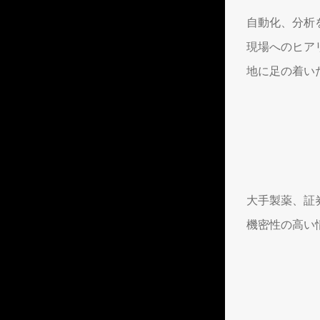
自動化、分析
現場へのヒア
地に足の着い
大手製薬、証
機密性の高い